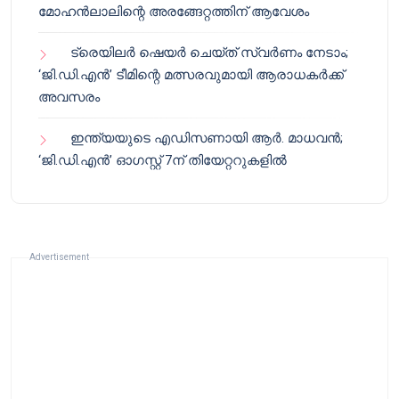
മോഹൻലാലിന്റെ അരങ്ങേറ്റത്തിന് ആവേശം
ട്രെയിലർ ഷെയർ ചെയ്‌ത് സ്വർണം നേടാം;
‘ജി.ഡി.എൻ’ ടീമിന്റെ മത്സരവുമായി ആരാധകർക്ക്
അവസരം
ഇന്ത്യയുടെ എഡിസണായി ആർ. മാധവൻ;
‘ജി.ഡി.എൻ’ ഓഗസ്റ്റ് 7ന് തിയേറ്ററുകളിൽ
Advertisement