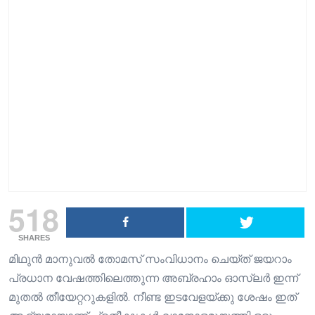
518
SHARES
മിഥുൻ മാനുവൽ തോമസ് സംവിധാനം ചെയ്ത് ജയറാം
പ്രധാന വേഷത്തിലെത്തുന്ന അബ്രഹാം ഓസ്‌ലർ ഇന്ന്
മുതൽ തീയേറ്ററുകളിൽ. നീണ്ട ഇടവേളയ്ക്കു ശേഷം ഇത്