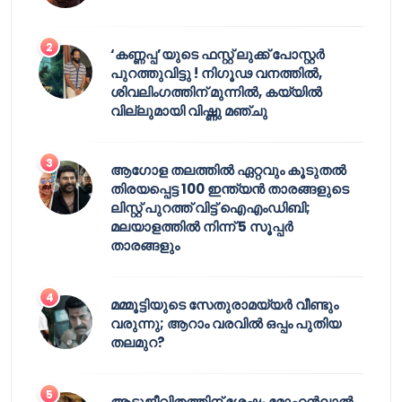
‘കണ്ണപ്പ’യുടെ ഫസ്റ്റ് ലുക്ക് പോസ്റ്റർ
പുറത്തുവിട്ടു ! നിഗൂഢ വനത്തിൽ,
ശിവലിംഗത്തിന് മുന്നിൽ, കയ്യിൽ
വില്ലുമായി വിഷ്ണു മഞ്ചു
ആഗോള തലത്തിൽ ഏറ്റവും കൂടുതൽ
തിരയപ്പെട്ട 100 ഇന്ത്യൻ താരങ്ങളുടെ
ലിസ്റ്റ് പുറത്ത് വിട്ട് ഐഎംഡിബി;
മലയാളത്തിൽ നിന്ന് 5 സൂപ്പർ
താരങ്ങളും
മമ്മൂട്ടിയുടെ സേതുരാമയ്യർ വീണ്ടും
വരുന്നു; ആറാം വരവിൽ ഒപ്പം പുതിയ
തലമുറ?
ആടുജീവിതത്തിന് ശേഷം മോഹൻലാൽ