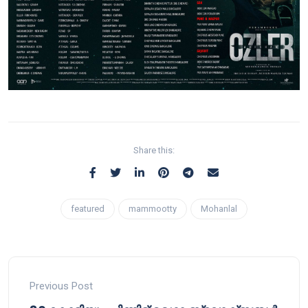
Share this:
featured
mammootty
Mohanlal
Previous Post