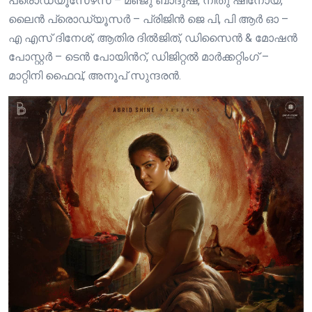
പ്രൊഡ്യൂസേഴ്‌സ് – മഞ്ജു ബാദുഷ, നീതു ഷിനോയ്,
ലൈൻ പ്രൊഡ്യൂസർ – പ്രിജിൻ ജെ പി, പി ആർ ഓ –
എ എസ് ദിനേശ്, ആതിര ദിൽജിത്, ഡിസൈൻ & മോഷൻ
പോസ്റ്റർ – ടെൻ പോയിൻറ്, ഡിജിറ്റൽ മാർക്കറ്റിംഗ് –
മാറ്റിനി ഫൈവ്, അനൂപ് സുന്ദരൻ.