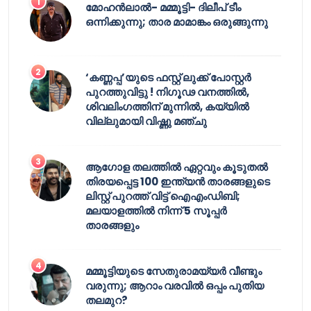
മോഹൻലാൽ- മമ്മൂട്ടി- ദിലീപ് ടീം
ഒന്നിക്കുന്നു; താര മാമാങ്കം ഒരുങ്ങുന്നു
‘കണ്ണപ്പ’യുടെ ഫസ്റ്റ് ലുക്ക് പോസ്റ്റർ
പുറത്തുവിട്ടു ! നിഗൂഢ വനത്തിൽ,
ശിവലിംഗത്തിന് മുന്നിൽ, കയ്യിൽ
വില്ലുമായി വിഷ്ണു മഞ്ചു
ആഗോള തലത്തിൽ ഏറ്റവും കൂടുതൽ
തിരയപ്പെട്ട 100 ഇന്ത്യൻ താരങ്ങളുടെ
ലിസ്റ്റ് പുറത്ത് വിട്ട് ഐഎംഡിബി;
മലയാളത്തിൽ നിന്ന് 5 സൂപ്പർ
താരങ്ങളും
മമ്മൂട്ടിയുടെ സേതുരാമയ്യർ വീണ്ടും
വരുന്നു; ആറാം വരവിൽ ഒപ്പം പുതിയ
തലമുറ?