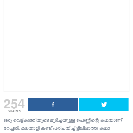
254
SHARES
ഒരു വെട്ട്കത്തിയുടെ മൂർച്ചയുള്ള പെണ്ണിന്റെ കഥയാണ്
റേച്ചൽ. മലയാളി കണ്ട് പരിചയിച്ചിട്ടില്ലാത്ത കഥാ