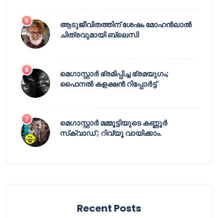
ആടുജീവിതത്തിന് ശേഷം മോഹൻലാൽ
ചിത്രവുമായി ബ്ലെസി
മെഗാസ്റ്റാർ ഭ്രമിപ്പിച്ച ഭ്രമയുഗം;
ഫൈനൽ കളക്ഷൻ റിപ്പോർട്ട്
മെഗാസ്റ്റാർ മമ്മൂട്ടിയുടെ കണ്ണൂർ
സ്‌ക്വാഡ് ; റിവ്യൂ വായിക്കാം.
Recent Posts