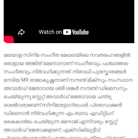
മലയാള സിനിമ സംഗീത മേഖലയിലെ നവതരംഗങ്ങളിൽ
ഒരാളായ അങ്കിത് മേനോനാണ് സംഗീതവും പശ്ചാത്തല
സംഗീതവും നിർവഹിക്കുന്നത്. നിരവധി പുരസ്കാരങ്ങൾ
നേടിയ MR രാജാകൃഷ്ണനാണ് സൗണ്ട് മിക്‌സും സംസ്ഥാന
അവാർഡ് ജേതാവായ ശ്രീ ശങ്കർ സൗണ്ട് ഡിസൈനും
ചെയ്യുന്നു.സ്റ്റേറ്റ് അവാർഡ് ജേതാവായ ചന്ദ്രു
ശെൽവരാജാണ് സിനിമാട്ടോഗ്രാഫർ. പ്രൊഡക്ഷൻ
ഡിസൈൻ നിർവഹിക്കുന്ന എം ബാവ, എഡിറ്റിംഗ്
കൈകാര്യം ചെയ്യുന്ന മനോജ് എന്നിവരും സ്റ്റേറ്റ്
അവാർഡ് ജേതാക്കളാണ്. എക്സിക്യൂട്ടീവ്