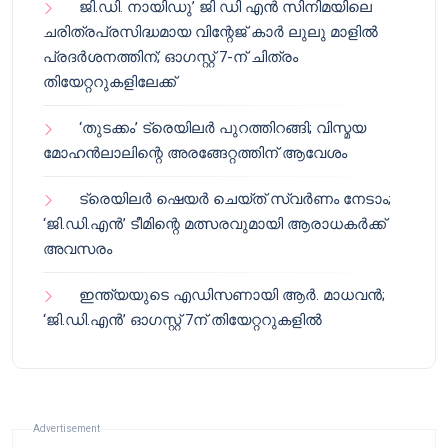
ജി.ഡി. നായിഡു’ ജി ഡി എൻ സിനിമയിലെ
ചരിത്രപ്രസിദ്ധമായ വിന്റേജ് കാർ ലുലു മാളിൽ
പ്രദർശനത്തിന്; ഓഗസ്റ്റ് 7-ന് ചിത്രം
തിയേറ്ററുകളിലേക്ക്
‘തുടക്കം’ ട്രെയിലർ പുറത്തിറങ്ങി; വിസ്മയ
മോഹൻലാലിന്റെ അരങ്ങേറ്റത്തിന് ആവേശം
ട്രെയിലർ ഷെയർ ചെയ്‌ത് സ്വർണം നേടാം;
‘ജി.ഡി.എൻ’ ടീമിന്റെ മത്സരവുമായി ആരാധകർക്ക്
അവസരം
ഇന്ത്യയുടെ എഡിസണായി ആർ. മാധവൻ;
‘ജി.ഡി.എൻ’ ഓഗസ്റ്റ് 7ന് തിയേറ്ററുകളിൽ
Advertisement