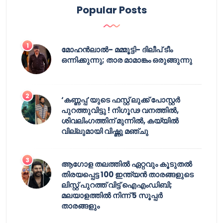
Popular Posts
മോഹൻലാൽ- മമ്മൂട്ടി- ദിലീപ് ടീം
ഒന്നിക്കുന്നു; താര മാമാങ്കം ഒരുങ്ങുന്നു
‘കണ്ണപ്പ’യുടെ ഫസ്റ്റ് ലുക്ക് പോസ്റ്റർ
പുറത്തുവിട്ടു ! നിഗൂഢ വനത്തിൽ,
ശിവലിംഗത്തിന് മുന്നിൽ, കയ്യിൽ
വില്ലുമായി വിഷ്ണു മഞ്ചു
ആഗോള തലത്തിൽ ഏറ്റവും കൂടുതൽ
തിരയപ്പെട്ട 100 ഇന്ത്യൻ താരങ്ങളുടെ
ലിസ്റ്റ് പുറത്ത് വിട്ട് ഐഎംഡിബി;
മലയാളത്തിൽ നിന്ന് 5 സൂപ്പർ
താരങ്ങളും