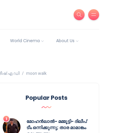
World Cinema
About Us
ിരീഷ് എ.ഡി
moon walk
Popular Posts
മോഹൻലാൽ- മമ്മൂട്ടി- ദിലീപ്
ടീം ഒന്നിക്കുന്നു; താര മാമാങ്കം