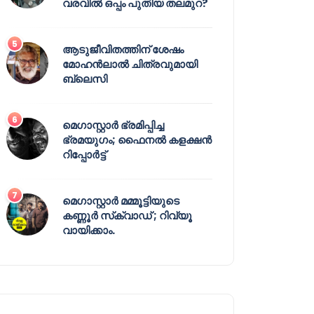
വരവിൽ ഒപ്പം പുതിയ തലമുറ?
ആടുജീവിതത്തിന് ശേഷം
മോഹൻലാൽ ചിത്രവുമായി
ബ്ലെസി
മെഗാസ്റ്റാർ ഭ്രമിപ്പിച്ച
ഭ്രമയുഗം; ഫൈനൽ കളക്ഷൻ
റിപ്പോർട്ട്
മെഗാസ്റ്റാർ മമ്മൂട്ടിയുടെ
കണ്ണൂർ സ്‌ക്വാഡ് ; റിവ്യൂ
വായിക്കാം.