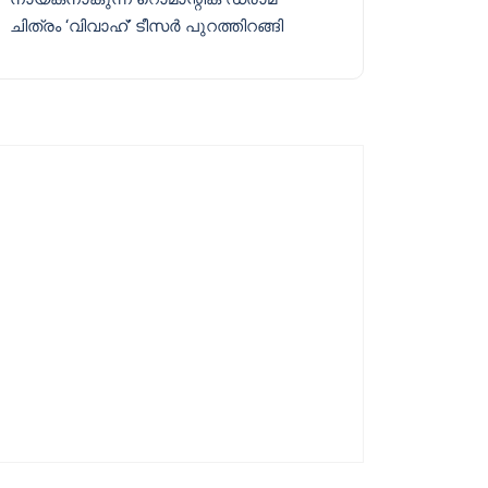
ചിത്രം ‘വിവാഹ്’ ടീസർ പുറത്തിറങ്ങി