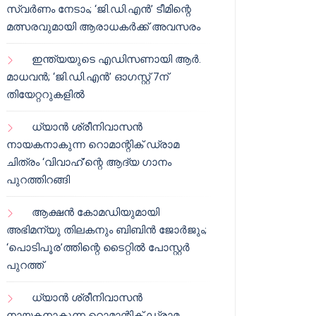
സ്വർണം നേടാം; ‘ജി.ഡി.എൻ’ ടീമിന്റെ
മത്സരവുമായി ആരാധകർക്ക് അവസരം
ഇന്ത്യയുടെ എഡിസണായി ആർ.
മാധവൻ; ‘ജി.ഡി.എൻ’ ഓഗസ്റ്റ് 7ന്
തിയേറ്ററുകളിൽ
ധ്യാൻ ശ്രീനിവാസൻ
നായകനാകുന്ന റൊമാന്റിക് ഡ്രാമ
ചിത്രം ‘വിവാഹ്’ന്റെ ആദ്യ ഗാനം
പുറത്തിറങ്ങി
ആക്ഷൻ കോമഡിയുമായി
അഭിമന്യു തിലകനും ബിബിൻ ജോർജും;
‘പൊടിപൂര’ത്തിന്റെ ടൈറ്റിൽ പോസ്റ്റർ
പുറത്ത്
ധ്യാൻ ശ്രീനിവാസൻ
നായകനാകുന്ന റൊമാന്റിക് ഡ്രാമ