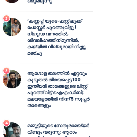
ഒരുങ്ങുന്നു
‘കണ്ണപ്പ’യുടെ ഫസ്റ്റ് ലുക്ക്
പോസ്റ്റർ പുറത്തുവിട്ടു !
നിഗൂഢ വനത്തിൽ,
ശിവലിംഗത്തിന് മുന്നിൽ,
കയ്യിൽ വില്ലുമായി വിഷ്ണു
മഞ്ചു
ആഗോള തലത്തിൽ ഏറ്റവും
കൂടുതൽ തിരയപ്പെട്ട 100
ഇന്ത്യൻ താരങ്ങളുടെ ലിസ്റ്റ്
പുറത്ത് വിട്ട് ഐഎംഡിബി;
മലയാളത്തിൽ നിന്ന് 5 സൂപ്പർ
താരങ്ങളും
മമ്മൂട്ടിയുടെ സേതുരാമയ്യർ
വീണ്ടും വരുന്നു; ആറാം