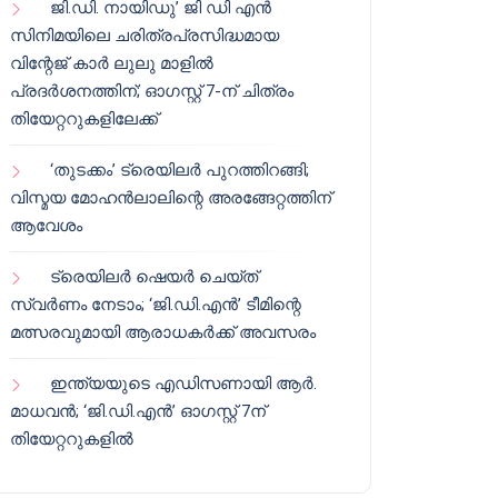
ജി.ഡി. നായിഡു’ ജി ഡി എൻ
സിനിമയിലെ ചരിത്രപ്രസിദ്ധമായ
വിന്റേജ് കാർ ലുലു മാളിൽ
പ്രദർശനത്തിന്; ഓഗസ്റ്റ് 7-ന് ചിത്രം
തിയേറ്ററുകളിലേക്ക്
‘തുടക്കം’ ട്രെയിലർ പുറത്തിറങ്ങി;
വിസ്മയ മോഹൻലാലിന്റെ അരങ്ങേറ്റത്തിന്
ആവേശം
ട്രെയിലർ ഷെയർ ചെയ്‌ത്
സ്വർണം നേടാം; ‘ജി.ഡി.എൻ’ ടീമിന്റെ
മത്സരവുമായി ആരാധകർക്ക് അവസരം
ഇന്ത്യയുടെ എഡിസണായി ആർ.
മാധവൻ; ‘ജി.ഡി.എൻ’ ഓഗസ്റ്റ് 7ന്
തിയേറ്ററുകളിൽ