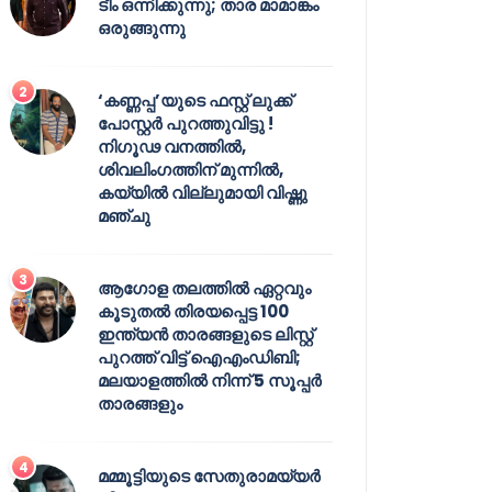
ടീം ഒന്നിക്കുന്നു; താര മാമാങ്കം
ഒരുങ്ങുന്നു
‘കണ്ണപ്പ’യുടെ ഫസ്റ്റ് ലുക്ക്
പോസ്റ്റർ പുറത്തുവിട്ടു !
നിഗൂഢ വനത്തിൽ,
ശിവലിംഗത്തിന് മുന്നിൽ,
കയ്യിൽ വില്ലുമായി വിഷ്ണു
മഞ്ചു
ആഗോള തലത്തിൽ ഏറ്റവും
കൂടുതൽ തിരയപ്പെട്ട 100
ഇന്ത്യൻ താരങ്ങളുടെ ലിസ്റ്റ്
പുറത്ത് വിട്ട് ഐഎംഡിബി;
മലയാളത്തിൽ നിന്ന് 5 സൂപ്പർ
താരങ്ങളും
മമ്മൂട്ടിയുടെ സേതുരാമയ്യർ