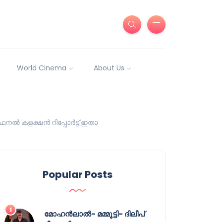
World Cinema
About Us
ഫൈനൽ കളക്ഷൻ റിപ്പോർട്ട് ഇതാ
Popular Posts
മോഹൻലാൽ- മമ്മൂട്ടി- ദിലീപ്