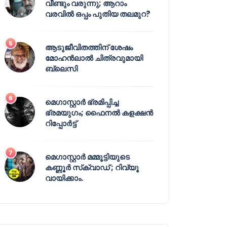
വീണ്ടും വരുന്നു; ആറാം
വരവിൽ ഒപ്പം പുതിയ തലമുറ?
ആടുജീവിതത്തിന് ശേഷം
മോഹൻലാൽ ചിത്രവുമായി
ബ്ലെസി
മെഗാസ്റ്റാർ ഭ്രമിപ്പിച്ച
ഭ്രമയുഗം; ഫൈനൽ കളക്ഷൻ
റിപ്പോർട്ട്
മെഗാസ്റ്റാർ മമ്മൂട്ടിയുടെ
കണ്ണൂർ സ്‌ക്വാഡ് ; റിവ്യൂ
വായിക്കാം.