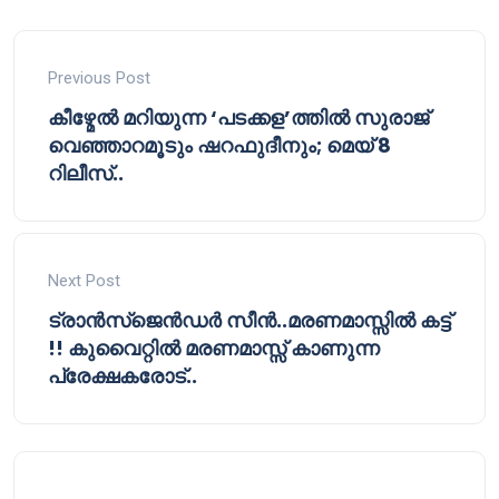
Previous Post
കീഴ്മേൽ മറിയുന്ന ‘പടക്കള’ത്തിൽ സുരാജ്
വെഞ്ഞാറമൂടും ഷറഫുദീനും; മെയ് 8
റിലീസ്..
Next Post
ട്രാൻസ്ജെൻഡർ സീൻ..മരണമാസ്സിൽ കട്ട്
!! കുവൈറ്റിൽ മരണമാസ്സ് കാണുന്ന
പ്രേക്ഷകരോട്..