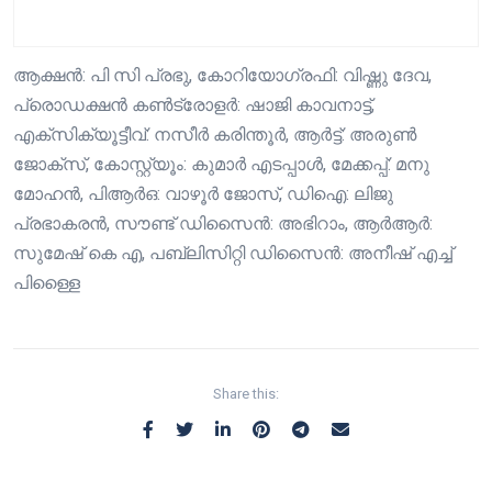
ആക്ഷൻ: പി സി പ്രഭു, കോറിയോ​ഗ്രഫി: വിഷ്ണു ദേവ,
പ്രൊഡക്ഷൻ കൺട്രോളർ: ഷാജി കാവനാട്ട്,
എക്സിക്യൂട്ടീവ്: നസീർ കരിന്തൂർ, ആർട്ട്: അരുൺ
ജോക്സ്, കോസ്റ്റ്യൂം: കുമാർ എടപ്പാൾ, മേക്കപ്പ്: മനു
മോഹൻ, പിആർഒ: വാഴൂർ ജോസ്, ഡിഐ: ലിജു
പ്രഭാകരൻ, സൗണ്ട് ഡിസൈൻ: അഭിറാം, ആർആർ:
സുമേഷ് കെ എ, പബ്ലിസിറ്റി ഡിസൈൻ: അനീഷ് എച്ച്
പിള്ളൈ
Share this: