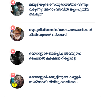
മമ്മൂട്ടിയുടെ സേതുരാമയ്യർ വീണ്ടും
വരുന്നു; ആറാം വരവിൽ ഒപ്പം പുതിയ
തലമുറ?
ആടുജീവിതത്തിന് ശേഷം മോഹൻലാൽ
ചിത്രവുമായി ബ്ലെസി
മെഗാസ്റ്റാർ ഭ്രമിപ്പിച്ച ഭ്രമയുഗം;
ഫൈനൽ കളക്ഷൻ റിപ്പോർട്ട്
മെഗാസ്റ്റാർ മമ്മൂട്ടിയുടെ കണ്ണൂർ
സ്‌ക്വാഡ് ; റിവ്യൂ വായിക്കാം.