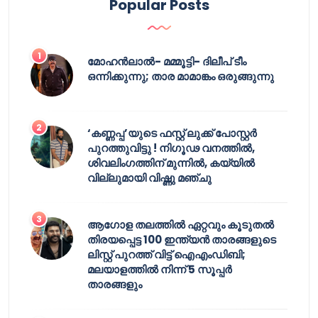
Popular Posts
മോഹൻലാൽ- മമ്മൂട്ടി- ദിലീപ് ടീം
ഒന്നിക്കുന്നു; താര മാമാങ്കം ഒരുങ്ങുന്നു
‘കണ്ണപ്പ’യുടെ ഫസ്റ്റ് ലുക്ക് പോസ്റ്റർ
പുറത്തുവിട്ടു ! നിഗൂഢ വനത്തിൽ,
ശിവലിംഗത്തിന് മുന്നിൽ, കയ്യിൽ
വില്ലുമായി വിഷ്ണു മഞ്ചു
ആഗോള തലത്തിൽ ഏറ്റവും കൂടുതൽ
തിരയപ്പെട്ട 100 ഇന്ത്യൻ താരങ്ങളുടെ
ലിസ്റ്റ് പുറത്ത് വിട്ട് ഐഎംഡിബി;
മലയാളത്തിൽ നിന്ന് 5 സൂപ്പർ
താരങ്ങളും