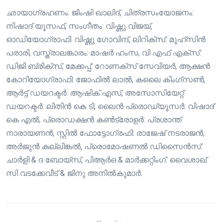
ഛായാഗ്രഹണം: ജിംഷി ഖാലിദ്, ചിത്രസംയോജനം:
നിഷാദ് യൂസഫ്, സംഗീതം: വിഷ്ണു വിജയ്,
ഓഡിയോഗ്രാഫി: വിഷ്ണു ഗോവിന്ദ്, ലിറിക്സ്: മുഹ്സിൻ
പരാരി, വസ്ത്രാലങ്കാരം: മാഷർ ഹംസ, വി എഫ് എക്സ്:
ഡിജി ബ്രിക്സ്, മേക്കപ്പ്: റോണക്സ് സേവിയർ, ആക്ഷൻ
കോറിയോഗ്രാഫി: ജോഫിൽ ലാൽ, കലൈ കിംഗ്സൺ,
ആർട്ട് ഡയറക്ടർ: ആഷിക് എസ്, അസോസിയേറ്റ്
ഡയറക്ടർ: ലിതിൻ കെ ടി, ലൈൻ പ്രൊഡ്യൂസർ: വിഷാദ്
കെ എൽ, പ്രൊഡക്ഷൻ കൺട്രോളർ: പ്രശാന്ത്
നാരായണൻ, സ്റ്റിൽ ഫോട്ടോഗ്രഫി: രാജേഷ് നടരാജൻ,
അർജുൻ കല്ലിങ്കൽ, പ്രൊമോഷണൽ ഡിസൈൻസ്:
ചാർളി & ദ ബോയ്സ്, പിആർഒ & മാർക്കറ്റിംഗ്: വൈശാഖ്
സി വടക്കേവീട് & ജിനു അനിൽകുമാർ.