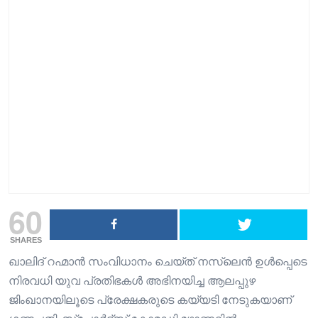
60
SHARES
ഖാലിദ് റഹ്മാൻ സംവിധാനം ചെയ്ത് നസ്ലെൻ ഉൾപ്പെടെ
നിരവധി യുവ പ്രതിഭകൾ അഭിനയിച്ച ആലപ്പുഴ
ജിംഖാനയിലൂടെ പ്രേക്ഷകരുടെ കയ്യടി നേടുകയാണ്