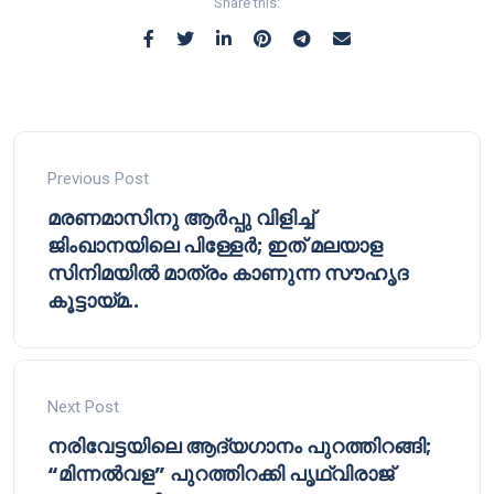
Share this:
Previous Post
മരണമാസിനു ആർപ്പു വിളിച്ച്
ജിംഖാനയിലെ പിള്ളേർ; ഇത് മലയാള
സിനിമയിൽ മാത്രം കാണുന്ന സൗഹൃദ
കൂട്ടായ്മ..
Next Post
നരിവേട്ടയിലെ ആദ്യഗാനം പുറത്തിറങ്ങി;
“മിന്നൽവള” പുറത്തിറക്കി പൃഥ്വിരാജ്