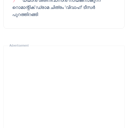
ധ്യാൻ ശ്രീനിവാസൻ നായകനാകുന്ന
റൊമാന്റിക് ഡ്രാമ ചിത്രം ‘വിവാഹ്’ ടീസർ
പുറത്തിറങ്ങി
Advertisement