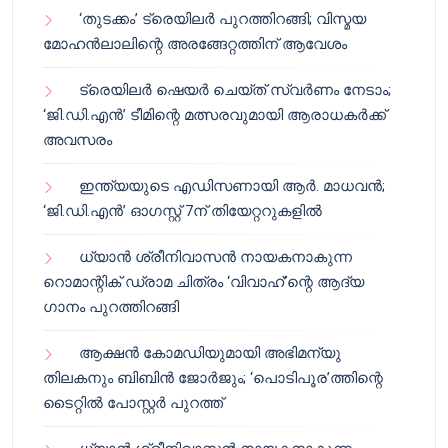
‘തുടക്കം’ ട്രെയിലർ പുറത്തിറങ്ങി; വിസ്മയ
മോഹൻലാലിന്റെ അരങ്ങേറ്റത്തിന് ആവേശം
ട്രെയിലർ ഷെയർ ചെയ്‌ത് സ്വർണം നേടാം;
‘ജി.ഡി.എൻ’ ടീമിന്റെ മത്സരവുമായി ആരാധകർക്ക്
അവസരം
ഇന്ത്യയുടെ എഡിസണായി ആർ. മാധവൻ;
‘ജി.ഡി.എൻ’ ഓഗസ്റ്റ് 7ന് തിയേറ്ററുകളിൽ
ധ്യാൻ ശ്രീനിവാസൻ നായകനാകുന്ന
റൊമാന്റിക് ഡ്രാമ ചിത്രം ‘വിവാഹ്’ന്റെ ആദ്യ
ഗാനം പുറത്തിറങ്ങി
ആക്ഷൻ കോമഡിയുമായി അഭിമന്യു
തിലകനും ബിബിൻ ജോർജും; ‘പൊടിപൂര’ത്തിന്റെ
ടൈറ്റിൽ പോസ്റ്റർ പുറത്ത്