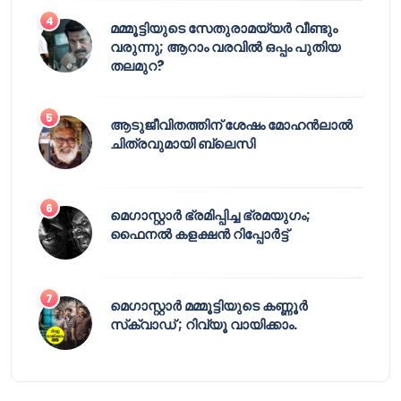
മമ്മൂട്ടിയുടെ സേതുരാമയ്യർ വീണ്ടും
വരുന്നു; ആറാം വരവിൽ ഒപ്പം പുതിയ
തലമുറ?
ആടുജീവിതത്തിന് ശേഷം മോഹൻലാൽ
ചിത്രവുമായി ബ്ലെസി
മെഗാസ്റ്റാർ ഭ്രമിപ്പിച്ച ഭ്രമയുഗം;
ഫൈനൽ കളക്ഷൻ റിപ്പോർട്ട്
മെഗാസ്റ്റാർ മമ്മൂട്ടിയുടെ കണ്ണൂർ
സ്‌ക്വാഡ് ; റിവ്യൂ വായിക്കാം.