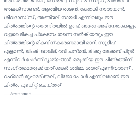
അനശ്വര രാജൻ, ഡെയ്‍ൻ, സുബീഷ് സുധി, പ്രശാന്ത്
അലക്സാണ്ടര്‍, ആത്മീയ രാജൻ, കേതകി നാരായണ്‍,
ശിവദാസ് സി, അഞ്‍ജലി നായര്‍ എന്നിവരും ഈ
ചിത്രത്തിന്റെ താരനിരയിൽ ഉണ്ട്. ഓരോ അഭിനേതാക്കളും
വളരെ മികച്ച പ്രകടനം തന്നെ നൽകിയതും ഈ
ചിത്രത്തിന്റെ മികവിന് കാരണമായി മാറി. സുദീപ്
എളമൺ, ജിംഷി ഖാലിദ്, രവി ചന്ദ്രൻ, ജിക്കു ജേക്കബ് പീറ്റർ
എന്നിവർ ചേർന്ന് ദൃശ്യങ്ങൾ ഒരുക്കിയ ഈ ചിത്രത്തിന്
സംഗീതമൊരുക്കിയത് ശങ്കർ ശർമ്മ, ശരത് എന്നിവരാണ്. .
റഹ്‍മാൻ മുഹമദ് അലി, ലിജോ പോള്‍ എന്നിവരാണ് ഈ
ചിത്രം എഡിറ്റ് ചെയ്തത്.
Advertisement