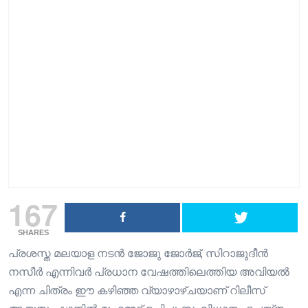
167
SHARES
പ്രശസ്ത മലയാള നടൻ ജോജു ജോർജ്, സിറാജുദീൻ
നസീർ എന്നിവർ പ്രധാന വേഷത്തിലെത്തിയ അവിയൽ
എന്ന ചിത്രം ഈ കഴിഞ്ഞ വ്യാഴാഴ്ചയാണ് റിലീസ്