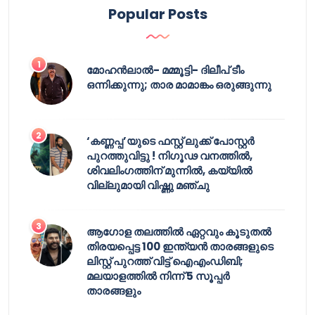
Popular Posts
മോഹൻലാൽ- മമ്മൂട്ടി- ദിലീപ് ടീം
ഒന്നിക്കുന്നു; താര മാമാങ്കം ഒരുങ്ങുന്നു
‘കണ്ണപ്പ’യുടെ ഫസ്റ്റ് ലുക്ക് പോസ്റ്റർ
പുറത്തുവിട്ടു ! നിഗൂഢ വനത്തിൽ,
ശിവലിംഗത്തിന് മുന്നിൽ, കയ്യിൽ
വില്ലുമായി വിഷ്ണു മഞ്ചു
ആഗോള തലത്തിൽ ഏറ്റവും കൂടുതൽ
തിരയപ്പെട്ട 100 ഇന്ത്യൻ താരങ്ങളുടെ
ലിസ്റ്റ് പുറത്ത് വിട്ട് ഐഎംഡിബി;
മലയാളത്തിൽ നിന്ന് 5 സൂപ്പർ
താരങ്ങളും