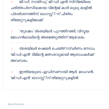
ജി.ഡി. നായിഡു’ ജി ഡി എൻ സിനിമയിലെ
ചരിത്രപ്രസിദ്ധമായ വിന്റേജ് കാർ ലുലു മാളിൽ
പ്രദർശനത്തിന്; ഓഗസ്റ്റ് 7-ന് ചിത്രം
തിയേറ്ററുകളിലേക്ക്
‘തുടക്കം’ ട്രെയിലർ പുറത്തിറങ്ങി; വിസ്മയ
മോഹൻലാലിന്റെ അരങ്ങേറ്റത്തിന് ആവേശം
ട്രെയിലർ ഷെയർ ചെയ്‌ത് സ്വർണം നേടാം;
‘ജി.ഡി.എൻ’ ടീമിന്റെ മത്സരവുമായി ആരാധകർക്ക്
അവസരം
ഇന്ത്യയുടെ എഡിസണായി ആർ. മാധവൻ;
‘ജി.ഡി.എൻ’ ഓഗസ്റ്റ് 7ന് തിയേറ്ററുകളിൽ
Advertisement