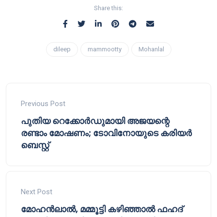
Share this:
dileep
mammootty
Mohanlal
Previous Post
പുതിയ റെക്കോർഡുമായി അജയന്റെ
രണ്ടാം മോഷണം; ടോവിനോയുടെ കരിയർ
ബെസ്റ്റ്
Next Post
മോഹൻലാൽ, മമ്മൂട്ടി കഴിഞ്ഞാൽ ഫഹദ്