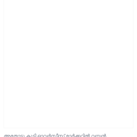
അതോടു കൂടി ഓവർസീസ് മാർക്കറ്റിൽ വമ്പൻ