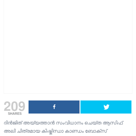
209
SHARES
ദിൻജിത് അയ്യത്താൻ സംവിധാനം ചെയ്ത ആസിഫ്
അലി ചിത്രമായ കിഷ്കിന്ധാ കാണ്ഡം ബോക്സ്