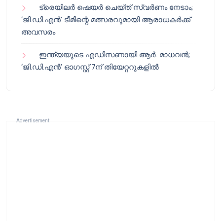
ട്രെയിലർ ഷെയർ ചെയ്‌ത് സ്വർണം നേടാം;
‘ജി.ഡി.എൻ’ ടീമിന്റെ മത്സരവുമായി ആരാധകർക്ക്
അവസരം
ഇന്ത്യയുടെ എഡിസണായി ആർ. മാധവൻ;
‘ജി.ഡി.എൻ’ ഓഗസ്റ്റ് 7ന് തിയേറ്ററുകളിൽ
Advertisement