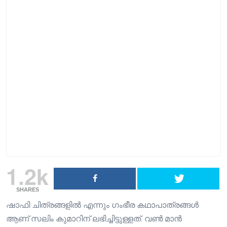
1.2k
SHARES
ഷാഫി ചിത്രങ്ങളിൽ എന്നും ഗംഭീര കഥാപാത്രങ്ങൾ
ആണ് സലിം കുമാറിന് ലഭിച്ചിട്ടുള്ളത്. വൺ മാൻ