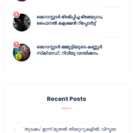
മെഗാസ്റ്റാർ ഭ്രമിപ്പിച്ച ഭ്രമയുഗം;
ഫൈനൽ കളക്ഷൻ റിപ്പോർട്ട്
മെഗാസ്റ്റാർ മമ്മൂട്ടിയുടെ കണ്ണൂർ
സ്‌ക്വാഡ് ; റിവ്യൂ വായിക്കാം.
Recent Posts
‘തുടക്കം’ ഇന്ന് മുതൽ തിയറ്ററുകളിൽ; വിസ്മയ