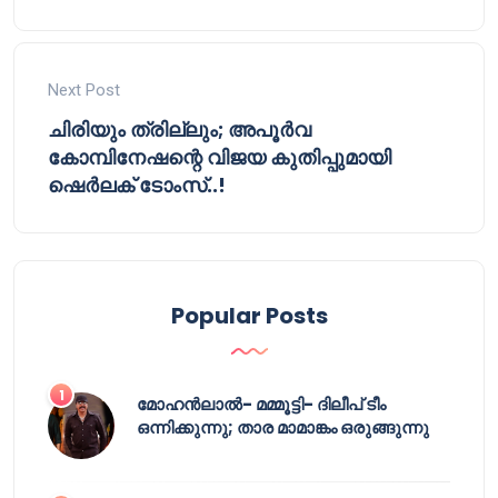
Next Post
ചിരിയും ത്രില്ലും; അപൂർവ
കോമ്പിനേഷന്റെ വിജയ കുതിപ്പുമായി
ഷെർലക് ടോംസ്..!
Popular Posts
മോഹൻലാൽ- മമ്മൂട്ടി- ദിലീപ് ടീം
ഒന്നിക്കുന്നു; താര മാമാങ്കം ഒരുങ്ങുന്നു