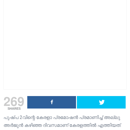
269
SHARES
പുഷ്പ 2വിന്റെ കേരളാ പ്രമോഷൻ പ്രമാണിച്ച് അല്ലു
അർജുൻ കഴിഞ്ഞ ദിവസമാണ് കേരളത്തിൽ എത്തിയത്.