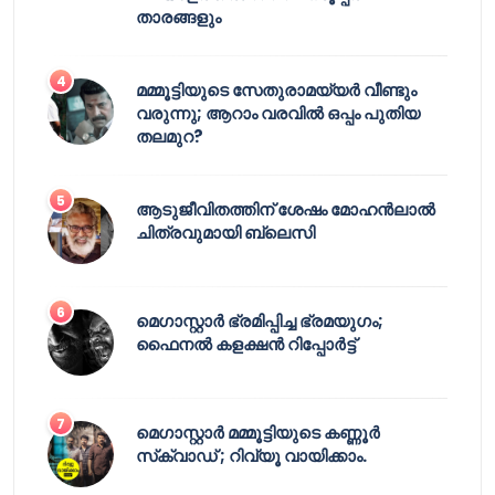
താരങ്ങളും
മമ്മൂട്ടിയുടെ സേതുരാമയ്യർ വീണ്ടും
വരുന്നു; ആറാം വരവിൽ ഒപ്പം പുതിയ
തലമുറ?
ആടുജീവിതത്തിന് ശേഷം മോഹൻലാൽ
ചിത്രവുമായി ബ്ലെസി
മെഗാസ്റ്റാർ ഭ്രമിപ്പിച്ച ഭ്രമയുഗം;
ഫൈനൽ കളക്ഷൻ റിപ്പോർട്ട്
മെഗാസ്റ്റാർ മമ്മൂട്ടിയുടെ കണ്ണൂർ
സ്‌ക്വാഡ് ; റിവ്യൂ വായിക്കാം.