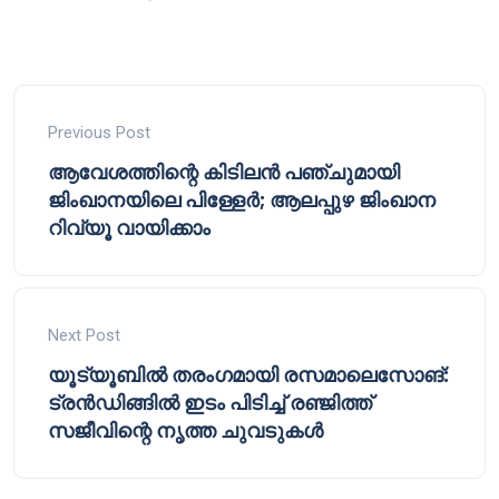
Previous Post
ആവേശത്തിന്റെ കിടിലൻ പഞ്ചുമായി
ജിംഖാനയിലെ പിള്ളേർ; ആലപ്പുഴ ജിംഖാന
റിവ്യൂ വായിക്കാം
Next Post
യൂട്യൂബിൽ തരംഗമായി രസമാലെസോങ്:
ട്രൻഡിങ്ങിൽ ഇടം പിടിച്ച് രഞ്ജിത്ത്
സജീവിന്റെ നൃത്ത ചുവടുകൾ