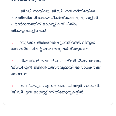
ജി.ഡി. നായിഡു’ ജി ഡി എൻ സിനിമയിലെ
ചരിത്രപ്രസിദ്ധമായ വിന്റേജ് കാർ ലുലു മാളിൽ
പ്രദർശനത്തിന്; ഓഗസ്റ്റ് 7-ന് ചിത്രം
തിയേറ്ററുകളിലേക്ക്
‘തുടക്കം’ ട്രെയിലർ പുറത്തിറങ്ങി; വിസ്മയ
മോഹൻലാലിന്റെ അരങ്ങേറ്റത്തിന് ആവേശം
ട്രെയിലർ ഷെയർ ചെയ്‌ത് സ്വർണം നേടാം;
‘ജി.ഡി.എൻ’ ടീമിന്റെ മത്സരവുമായി ആരാധകർക്ക്
അവസരം
ഇന്ത്യയുടെ എഡിസണായി ആർ. മാധവൻ;
‘ജി.ഡി.എൻ’ ഓഗസ്റ്റ് 7ന് തിയേറ്ററുകളിൽ