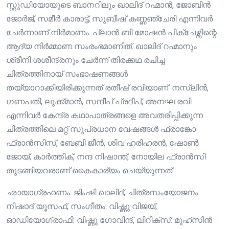
സ്റ്റുഡിയോയുടെ ബാനറിലും ഖാലിദ് റഹ്മാൻ, ജോബിൻ
ജോർജ്, സമീർ കാരാട്ട്, സുബീഷ് കണ്ണഞ്ചേരി എന്നിവർ
ചേർന്നാണ് നിർമാണം. പ്ലാൻ ബി മോഷൻ പിക്ചേഴ്സിന്റെ
ആദ്യ നിർമ്മാണ സംരംഭമാണിത്. ഖാലിദ് റഹ്മാനും
ശ്രീനി ശശീന്ദ്രനും ചേർന്ന് തിരക്കഥ രചിച്ച
ചിത്രത്തിനായ് സംഭാഷണങ്ങൾ
തയ്യാറാക്കിയിരിക്കുന്നത് രതീഷ് രവിയാണ്. നസ്ലിൻ,
ഗണപതി, ലുക്ക്മാൻ, സന്ദീപ് പ്രദീപ്, അനഘ രവി
എന്നിവർ കേന്ദ്ര കഥാപാത്രങ്ങളെ അവതരിപ്പിക്കുന്ന
ചിത്രത്തിലെ മറ്റ് സുപ്രധാന വേഷങ്ങൾ ഫ്രാങ്കോ
ഫ്രാൻസിസ്, ബേബി ജീൻ, ശിവ ഹരിഹരൻ, ഷോൺ
ജോയ്, കാർത്തിക്, നന്ദ നിഷാന്ത്, നോയില ഫ്രാൻസി
തുടങ്ങിയവരാണ് കൈകാര്യം ചെയ്യുന്നത്.
ഛായാഗ്രഹണം: ജിംഷി ഖാലിദ്, ചിത്രസംയോജനം:
നിഷാദ് യൂസഫ്, സംഗീതം: വിഷ്ണു വിജയ്,
ഓഡിയോഗ്രാഫി: വിഷ്ണു ഗോവിന്ദ്, ലിറിക്‌സ്: മുഹ്സിൻ