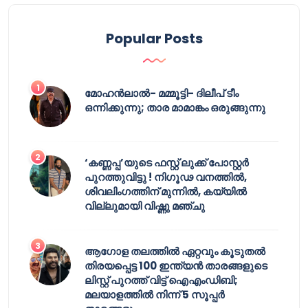
Popular Posts
മോഹൻലാൽ- മമ്മൂട്ടി- ദിലീപ് ടീം
ഒന്നിക്കുന്നു; താര മാമാങ്കം ഒരുങ്ങുന്നു
‘കണ്ണപ്പ’യുടെ ഫസ്റ്റ് ലുക്ക് പോസ്റ്റർ
പുറത്തുവിട്ടു ! നിഗൂഢ വനത്തിൽ,
ശിവലിംഗത്തിന് മുന്നിൽ, കയ്യിൽ
വില്ലുമായി വിഷ്ണു മഞ്ചു
ആഗോള തലത്തിൽ ഏറ്റവും കൂടുതൽ
തിരയപ്പെട്ട 100 ഇന്ത്യൻ താരങ്ങളുടെ
ലിസ്റ്റ് പുറത്ത് വിട്ട് ഐഎംഡിബി;
മലയാളത്തിൽ നിന്ന് 5 സൂപ്പർ