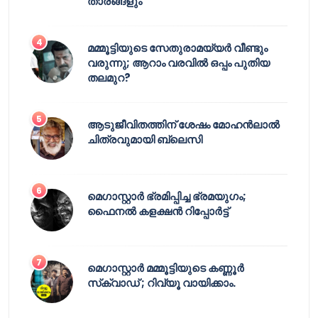
താരങ്ങളും
മമ്മൂട്ടിയുടെ സേതുരാമയ്യർ വീണ്ടും
വരുന്നു; ആറാം വരവിൽ ഒപ്പം പുതിയ
തലമുറ?
ആടുജീവിതത്തിന് ശേഷം മോഹൻലാൽ
ചിത്രവുമായി ബ്ലെസി
മെഗാസ്റ്റാർ ഭ്രമിപ്പിച്ച ഭ്രമയുഗം;
ഫൈനൽ കളക്ഷൻ റിപ്പോർട്ട്
മെഗാസ്റ്റാർ മമ്മൂട്ടിയുടെ കണ്ണൂർ
സ്‌ക്വാഡ് ; റിവ്യൂ വായിക്കാം.