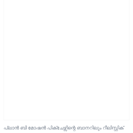
പ്ലാൻ ബി മോഷൻ പിക്ചേഴ്സിന്റെ ബാനറിലും റീലിസ്റ്റിക്