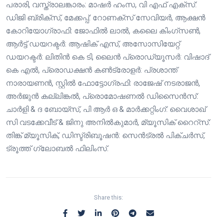
പരാരി, വസ്ത്രാലങ്കാരം: മാഷർ ഹംസ, വി എഫ് എക്സ്:
ഡിജി ബ്രിക്സ്, മേക്കപ്പ്: റോണക്സ് സേവിയർ, ആക്ഷൻ
കോറിയോഗ്രാഫി: ജോഫിൽ ലാൽ, കലൈ കിംഗ്സൺ,
ആർട്ട് ഡയറക്ടർ: ആഷിക് എസ്, അസോസിയേറ്റ്
ഡയറക്ടർ: ലിതിൻ കെ ടി, ലൈൻ പ്രൊഡ്യൂസർ: വിഷാദ്
കെ എൽ‍, പ്രൊഡക്ഷൻ കൺട്രോളർ: പ്രശാന്ത്
നാരായണൻ, സ്റ്റിൽ ഫോട്ടോഗ്രഫി: രാജേഷ് നടരാജൻ,
അർജുൻ കല്ലിങ്കൽ, പ്രൊമോഷണൽ ഡിസൈൻസ്:
ചാർളി & ദ ബോയ്സ്, പി ആർ ഒ & മാർക്കറ്റിംഗ്: വൈശാഖ്
സി വടക്കേവീട് & ജിനു അനിൽകുമാർ, മ്യൂസിക് റൈറ്സ്:
തിങ്ക് മ്യൂസിക്, ഡിസ്ട്രിബൂഷൻ: സെൻട്രൽ പിക്ചർസ്,
ട്രൂത്ത് ഗ്ലോബൽ ഫിലിംസ്.
Share this: