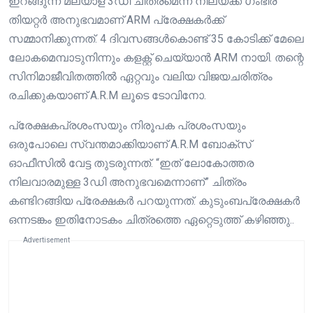
ഇറങ്ങുന്ന മലയാള 3ഡി ചിത്രമെന്ന നിലയ്ക്ക് ഗംഭീര
തിയറ്റർ അനുഭവമാണ് ARM പ്രേക്ഷകർക്ക്
സമ്മാനിക്കുന്നത്. 4 ദിവസങ്ങൾകൊണ്ട് 35 കോടിക്ക് മേലെ
ലോകമെമ്പാടുനിന്നും കളക്റ്റ് ചെയ്യാൻ ARM നായി. തന്റെ
സിനിമാജീവിതത്തിൽ ഏറ്റവും വലിയ വിജയചരിത്രം
രചിക്കുകയാണ് A.R.M ലൂടെ ടോവിനോ.
പ്രേക്ഷകപ്രശംസയും നിരൂപക പ്രശംസയും
ഒരുപോലെ സ്വന്തമാക്കിയാണ് A.R.M ബോക്സ്
ഓഫീസിൽ വേട്ട തുടരുന്നത്. “ഇത് ലോകോത്തര
നിലവാരമുള്ള 3ഡി അനുഭവമെന്നാണ്” ചിത്രം
കണ്ടിറങ്ങിയ പ്രേക്ഷകർ പറയുന്നത്. കുടുംബപ്രേക്ഷകർ
ഒന്നടങ്കം ഇതിനോടകം ചിത്രത്തെ ഏറ്റെടുത്ത് കഴിഞ്ഞു..
Advertisement