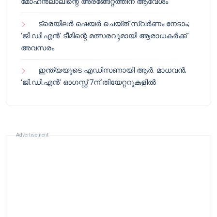
മോഹൻലാലിന്റെ അരങ്ങേറ്റത്തിന് ആവേശം
ട്രെയിലർ ഷെയർ ചെയ്‌ത് സ്വർണം നേടാം;
‘ജി.ഡി.എൻ’ ടീമിന്റെ മത്സരവുമായി ആരാധകർക്ക്
അവസരം
ഇന്ത്യയുടെ എഡിസണായി ആർ. മാധവൻ;
‘ജി.ഡി.എൻ’ ഓഗസ്റ്റ് 7ന് തിയേറ്ററുകളിൽ
Advertisement