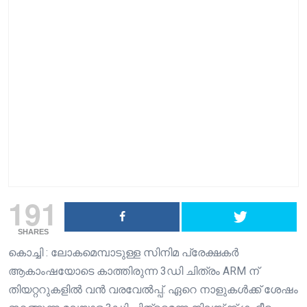
191
SHARES
കൊച്ചി : ലോകമെമ്പാടുള്ള സിനിമ പ്രേക്ഷകർ
ആകാംഷയോടെ കാത്തിരുന്ന 3ഡി ചിത്രം ARM ന്
തിയറ്ററുകളിൽ വൻ വരവേൽപ്പ്. ഏറെ നാളുകൾക്ക് ശേഷം