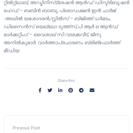
റ്റിൽറ്റ്ലാബ്, അഡ്മിനിസ്‌ട്രേഷൻ ആൻഡ് ഡിസ്ട്രിബൂഷൻ
ഹെഡ് – ബബിൻ ബാബു, പ്രൊഡക്ഷൻ ഇൻ ചാർജ്
-അഖിൽ യശോദരൻ,സ്റ്റിൽസ് – ബിജിത്ത് ധർമടം,
ഡിസൈൻസ് യെല്ലോ ടൂത്ത്സ്,പി ആർ ഒ ആൻഡ്
മാർക്കറ്റിംഗ് – വൈശാഖ് സി വടക്കേവീട്, ജിനു
അനിൽകുമാർ. വാർത്താപ്രചാരണം ബ്രിങ്ഫോർത്ത്
മീഡിയ
Share this:
Previous Post