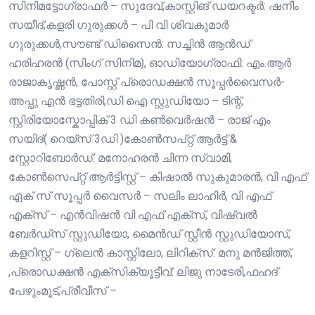
സിനിമട്ടോഗ്രാഫർ – സുദേവ്,കാസ്റ്റിങ് ഡയറക്ടർ: ഷനീം
സയീദ്,കളരി ഗുരുക്കൾ – പി വി ശിവകുമാർ
ഗുരുക്കൾ,സൗണ്ട് ഡിസൈൻ: സച്ചിൻ ആൻഡ്
ഹരിഹരൻ (സിംഗ് സിനിമ), ഓഡിയോഗ്രാഫി: എം.ആർ
രാജാകൃഷ്ണൻ, പോസ്റ്റ്‌ പ്രൊഡക്ഷൻ സൂപ്പർവൈസർ-
അപ്പു എൻ ഭട്ടതിരി,ഡി ഐ സ്റ്റുഡിയോ – ടിന്റ്,
സ്റ്റിരിയോസ്കോപ്പിക് 3 ഡി കൺവെർഷൻ – രാജ് എം
സയിദ്( റെയ്സ് 3ഡി )കോൺസപ്റ്റ് ആർട്ട് &
സ്റ്റോറിബോർഡ്: മനോഹരൻ ചിന്ന സ്വാമി,
കോൺസെപ്റ്റ് ആർട്ടിസ്റ്റ് – കിഷാൽ സുകുമാരൻ, വി എഫ്
ഏക് സ് സൂപ്പർ വൈസർ – സലിം ലാഹിർ, വി എഫ്
എക്സ് – എൻവിഷൻ വി എഫ് എക്സ്, വിഷ്വൽ
ബേർഡ്സ് സ്റ്റുഡിയോ, മൈൻഡ് സ്റ്റീൻ സ്റ്റുഡിയോസ്,
കളറിസ്റ്റ് – ഗ്ലെൻ കാസ്റ്റിലോ, ലിറിക്സ്: മനു മൻജിത്ത്,
,പ്രൊഡക്ഷൻ എക്സിക്യൂട്ടീവ്: ലിജു നാടേരി,ഫഹദ്
പേഴുംമൂട്,പ്രീവീസ് –