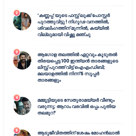
‘കണ്ണപ്പ’യുടെ ഫസ്റ്റ് ലുക്ക് പോസ്റ്റർ
പുറത്തുവിട്ടു ! നിഗൂഢ വനത്തിൽ,
ശിവലിംഗത്തിന് മുന്നിൽ, കയ്യിൽ
വില്ലുമായി വിഷ്ണു മഞ്ചു
ആഗോള തലത്തിൽ ഏറ്റവും കൂടുതൽ
തിരയപ്പെട്ട 100 ഇന്ത്യൻ താരങ്ങളുടെ
ലിസ്റ്റ് പുറത്ത് വിട്ട് ഐഎംഡിബി;
മലയാളത്തിൽ നിന്ന് 5 സൂപ്പർ
താരങ്ങളും
മമ്മൂട്ടിയുടെ സേതുരാമയ്യർ വീണ്ടും
വരുന്നു; ആറാം വരവിൽ ഒപ്പം പുതിയ
തലമുറ?
ആടുജീവിതത്തിന് ശേഷം മോഹൻലാൽ