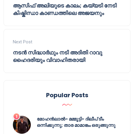
ആസിഫ് അലിയുടെ കാലം; കയ്യടി നേടി
കിഷ്കിന്ധാ കാണ്ഡത്തിലെ അജയനും
Next Post
നടൻ സിദ്ധാർഥും നടി അദിതി റാവു
ഹൈദരിയും വിവാഹിതരായി
Popular Posts
മോഹൻലാൽ- മമ്മൂട്ടി- ദിലീപ് ടീം
ഒന്നിക്കുന്നു; താര മാമാങ്കം ഒരുങ്ങുന്നു