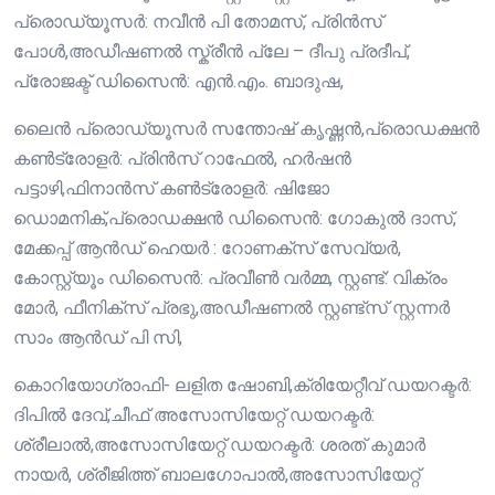
പ്രൊഡ്യൂസർ: നവീൻ പി തോമസ്, പ്രിൻസ്
പോൾ,അഡീഷണൽ സ്ക്രീൻ പ്ലേ – ദീപു പ്രദീപ്‌,
പ്രോജക്ട് ഡിസൈൻ: എൻ.എം. ബാദുഷ,
ലൈൻ പ്രൊഡ്യൂസർ സന്തോഷ്‌ കൃഷ്ണൻ,പ്രൊഡക്ഷൻ
കൺട്രോളർ: പ്രിൻസ് റാഫേൽ, ഹർഷൻ
പട്ടാഴി,ഫിനാൻസ് കൺട്രോളർ: ഷിജോ
ഡൊമനിക്,പ്രൊഡക്ഷൻ ഡിസൈൻ: ഗോകുൽ ദാസ്,
മേക്കപ്പ് ആൻഡ് ഹെയർ : റോണക്സ് സേവ്യർ,
കോസ്റ്റ്യൂം ഡിസൈൻ: പ്രവീൺ വർമ്മ, സ്റ്റണ്ട്: വിക്രം
മോർ, ഫീനിക്സ് പ്രഭു,അഡീഷണൽ സ്റ്റണ്ട്സ് സ്റ്റന്നർ
സാം ആൻഡ് പി സി,
കൊറിയോഗ്രാഫി- ലളിത ഷോബി,ക്രിയേറ്റീവ് ഡയറക്ടർ:
ദിപിൽ ദേവ്,ചീഫ് അസോസിയേറ്റ് ഡയറക്ടർ:
ശ്രീലാൽ,അസോസിയേറ്റ് ഡയറക്ടർ: ശരത് കുമാർ
നായർ, ശ്രീജിത്ത് ബാലഗോപാൽ,അസോസിയേറ്റ്