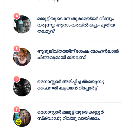
മമ്മൂട്ടിയുടെ സേതുരാമയ്യർ വീണ്ടും
വരുന്നു; ആറാം വരവിൽ ഒപ്പം പുതിയ
തലമുറ?
ആടുജീവിതത്തിന് ശേഷം മോഹൻലാൽ
ചിത്രവുമായി ബ്ലെസി
മെഗാസ്റ്റാർ ഭ്രമിപ്പിച്ച ഭ്രമയുഗം;
ഫൈനൽ കളക്ഷൻ റിപ്പോർട്ട്
മെഗാസ്റ്റാർ മമ്മൂട്ടിയുടെ കണ്ണൂർ
സ്‌ക്വാഡ് ; റിവ്യൂ വായിക്കാം.