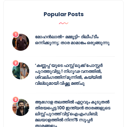
Popular Posts
മോഹൻലാൽ- മമ്മൂട്ടി- ദിലീപ് ടീം
ഒന്നിക്കുന്നു; താര മാമാങ്കം ഒരുങ്ങുന്നു
‘കണ്ണപ്പ’യുടെ ഫസ്റ്റ് ലുക്ക് പോസ്റ്റർ
പുറത്തുവിട്ടു ! നിഗൂഢ വനത്തിൽ,
ശിവലിംഗത്തിന് മുന്നിൽ, കയ്യിൽ
വില്ലുമായി വിഷ്ണു മഞ്ചു
ആഗോള തലത്തിൽ ഏറ്റവും കൂടുതൽ
തിരയപ്പെട്ട 100 ഇന്ത്യൻ താരങ്ങളുടെ
ലിസ്റ്റ് പുറത്ത് വിട്ട് ഐഎംഡിബി;
മലയാളത്തിൽ നിന്ന് 5 സൂപ്പർ
താരങ്ങളും