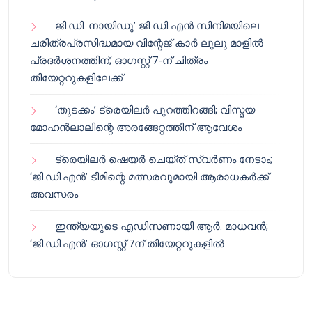
ജി.ഡി. നായിഡു’ ജി ഡി എൻ സിനിമയിലെ
ചരിത്രപ്രസിദ്ധമായ വിന്റേജ് കാർ ലുലു മാളിൽ
പ്രദർശനത്തിന്; ഓഗസ്റ്റ് 7-ന് ചിത്രം
തിയേറ്ററുകളിലേക്ക്
‘തുടക്കം’ ട്രെയിലർ പുറത്തിറങ്ങി; വിസ്മയ
മോഹൻലാലിന്റെ അരങ്ങേറ്റത്തിന് ആവേശം
ട്രെയിലർ ഷെയർ ചെയ്‌ത് സ്വർണം നേടാം;
‘ജി.ഡി.എൻ’ ടീമിന്റെ മത്സരവുമായി ആരാധകർക്ക്
അവസരം
ഇന്ത്യയുടെ എഡിസണായി ആർ. മാധവൻ;
‘ജി.ഡി.എൻ’ ഓഗസ്റ്റ് 7ന് തിയേറ്ററുകളിൽ