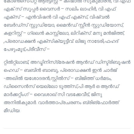
കോൺസെപ്റ്റ് ആർട്ടിസ്റ്റ് – കിഷാൽ സുകുമാരൻ, വി എഫ്
ഏക് സ് സൂപ്പർ വൈസർ – സലിം ലാഹിർ, വി എഫ്
എക്സ് – എൻവിഷൻ വി എഫ് എക്സ്, വിഷ്വൽ
ബേർഡ്സ് സ്റ്റുഡിയോ, മൈൻഡ് സ്റ്റീൻ സ്റ്റുഡിയോസ്,
കളറിസ്റ്റ് – ഗ്ലെൻ കാസ്റ്റിലോ, ലിറിക്സ്: മനു മൻജിത്ത്,
,പ്രൊഡക്ഷൻ എക്സിക്യൂട്ടീവ്: ലിജു നാടേരി,ഫഹദ്
പേഴുംമൂട്,പ്രീവീസ് –
റ്റിൽറ്റ്ലാബ്, അഡ്മിനിസ്‌ട്രേഷൻ ആൻഡ് ഡിസ്ട്രിബൂഷൻ
ഹെഡ് – ബബിൻ ബാബു, പ്രൊഡക്ഷൻ ഇൻ ചാർജ്
-അഖിൽ യശോദരൻ,സ്റ്റിൽസ് – ബിജിത്ത് ധർമടം,
ഡിസൈൻസ് യെല്ലോ ടൂത്ത്സ്,പി ആർ ഒ ആൻഡ്
മാർക്കറ്റിംഗ് – വൈശാഖ് സി വടക്കേവീട്, ജിനു
അനിൽകുമാർ. വാർത്താപ്രചരണം ബ്രിങ്ഫോർത്ത്
മീഡിയ.