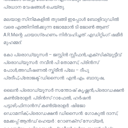
പ്രധാന വേഷങ്ങൾ ചെയ്തു.
മലയാള സിനിമകളിൽ തുടങ്ങി ഇപ്പോൾ ബോളിവുഡിൽ
വരെ എത്തിനിൽക്കുന്ന ജോമോൻ ടി ജോൺ ആണ്
A.R.Mന്റെ ചായാഗ്രഹണം നിർവഹിച്ചത് .എഡിറ്റിംഗ് ഷമീർ
മുഹമ്മദ്‌.
കോ പ്രൊഡ്യൂസർ – ജസ്റ്റിൻ സ്റ്റീഫൻ,എക്സിക്യൂട്ടീവ്
പ്രൊഡ്യൂസർ: നവീൻ പി തോമസ്, പ്രിൻസ്
പോൾ,അഡീഷണൽ സ്ക്രീൻ പ്ലേ – ദീപു
പ്രദീപ്‌,പ്രോജക്ട് ഡിസൈൻ: എൻ.എം. ബാദുഷ,
ലൈൻ പ്രൊഡ്യൂസർ സന്തോഷ്‌ കൃഷ്ണൻ,പ്രൊഡക്ഷൻ
കൺട്രോളർ: പ്രിൻസ് റാഫേൽ, ഹർഷൻ
പട്ടാഴി,ഫിനാൻസ് കൺട്രോളർ: ഷിജോ
ഡൊമനിക്,പ്രൊഡക്ഷൻ ഡിസൈൻ: ഗോകുൽ ദാസ്,
മേക്കപ്പ് ആൻഡ് ഹെയർ : റോണക്സ് സേവ്യർ,