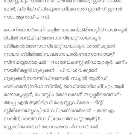
കോസ്റ്റ്യൂം ഡിസൈൻ: പ്രവീൺ വർമ്മ, സ്റ്റണ്ട്: വിക്രം
മോർ, ഫീനിക്സ് പ്രഭു,അഡീഷണൽ സ്റ്റണ്ട്സ് സ്റ്റന്നർ
സാം ആൻഡ് പി സി,
കൊറിയോഗ്രാഫി- ലളിത ഷോബി,ക്രിയേറ്റീവ് ഡയറക്ടർ:
ദിപിൽ ദേവ്,ചീഫ് അസോസിയേറ്റ് ഡയറക്ടർ:
ശ്രീലാൽ,അസോസിയേറ്റ് ഡയറക്ടർ: ശരത് കുമാർ
നായർ, ശ്രീജിത്ത് ബാലഗോപാൽ,അസോസിയേറ്റ്
സിനിമട്ടോഗ്രാഫർ – സുദേവ്,കാസ്റ്റിങ് ഡയറക്ടർ: ഷനീം
സയീദ്,കളരി ഗുരുക്കൾ – പി വി ശിവകുമാർ
ഗുരുക്കൾ,സൗണ്ട് ഡിസൈൻ: സച്ചിൻ ആൻഡ്
ഹരിഹരൻ (സിംഗ് സിനിമ), ഓഡിയോഗ്രാഫി: എം.ആർ
രാജാകൃഷ്ണൻ, പോസ്റ്റ്‌ പ്രൊഡക്ഷൻ സൂപ്പർവൈസർ-
അപ്പു എൻ ഭട്ടതിരി,ഡി ഐ സ്റ്റുഡിയോ – ടിന്റ്,
സ്റ്റിരിയോസ്കോപ്പിക് 3 ഡി കൺവെർഷൻ – രാജ് എം
സയിദ്( റെയ്സ് 3ഡി )കോൺസപ്റ്റ് ആർട്ട് &
സ്റ്റോറിബോർഡ്: മനോഹരൻ ചിന്ന സ്വാമി,