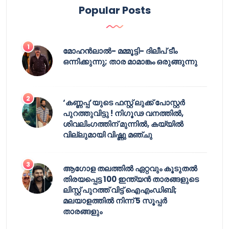
Popular Posts
മോഹൻലാൽ- മമ്മൂട്ടി- ദിലീപ് ടീം
ഒന്നിക്കുന്നു; താര മാമാങ്കം ഒരുങ്ങുന്നു
‘കണ്ണപ്പ’യുടെ ഫസ്റ്റ് ലുക്ക് പോസ്റ്റർ
പുറത്തുവിട്ടു ! നിഗൂഢ വനത്തിൽ,
ശിവലിംഗത്തിന് മുന്നിൽ, കയ്യിൽ
വില്ലുമായി വിഷ്ണു മഞ്ചു
ആഗോള തലത്തിൽ ഏറ്റവും കൂടുതൽ
തിരയപ്പെട്ട 100 ഇന്ത്യൻ താരങ്ങളുടെ
ലിസ്റ്റ് പുറത്ത് വിട്ട് ഐഎംഡിബി;
മലയാളത്തിൽ നിന്ന് 5 സൂപ്പർ
താരങ്ങളും