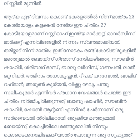
ലിസ്റ്റിൽ മുന്നിൽ.
ആദ്യ ഏഴ് ദിവസം കൊണ്ട് കേരളത്തിൽ നിന്ന് മാത്രം 23
കോടിയോളം കളക്ഷൻ നേടിയ ഈ ചിത്രം 27
കോടിയോളമാണ് റസ്റ്റ് ഓഫ് ഇന്ത്യ മാർക്കറ്റ്, ഓവർസീസ്
മാർക്കറ്റ് എന്നിവിടങ്ങളിൽ നിന്നും സ്വന്തമാക്കിയത്.
തമിഴ്നാട് നിന്ന് മാത്രം ഇതിനോടകം രണ്ട് കോടിക്ക് മുകളിൽ
മഞ്ഞുമ്മൽ ബോയ്സ് ഗ്രോസ് നേടിക്കഴിഞ്ഞു. സൗബിൻ
ഷാഹിർ, ശ്രീനാഥ് ഭാസി, ബാലു വർഗീസ്, ഗണപതി, ലാൽ
ജൂനിയർ, അഭിറാം രാധാകൃഷ്ണൻ, ദീപക് പറമ്പോൽ, ഖാലിദ്
റഹ്‌മാൻ, അരുൺ കുര്യൻ, വിഷ്ണു രഘു, ചന്തു
സലീംകുമാർ എന്നിവർ പ്രധാന വേഷങ്ങൾ ചെയ്ത ഈ
ചിത്രം നിർമ്മിച്ചിരിക്കുന്നത്, ബാബു ഷാഹിർ, സൗബിൻ
ഷാഹിർ, ഷോൺ ആന്റണി എന്നിവർ ചേർന്നാണ്. ഒരു
സർവൈവൽ ത്രില്ലറായി ഒരുക്കിയ മഞ്ഞുമ്മൽ
ബോയ്സ്, കൊച്ചിയിലെ മഞ്ഞുമ്മലിൽ നിന്നും
കൊടൈക്കനാലിലേക്ക് യാത്ര പോവുന്ന ഒരു സുഹൃത്ത്