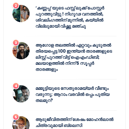
‘കണ്ണപ്പ’യുടെ ഫസ്റ്റ് ലുക്ക് പോസ്റ്റർ
പുറത്തുവിട്ടു ! നിഗൂഢ വനത്തിൽ,
ശിവലിംഗത്തിന് മുന്നിൽ, കയ്യിൽ
വില്ലുമായി വിഷ്ണു മഞ്ചു
ആഗോള തലത്തിൽ ഏറ്റവും കൂടുതൽ
തിരയപ്പെട്ട 100 ഇന്ത്യൻ താരങ്ങളുടെ
ലിസ്റ്റ് പുറത്ത് വിട്ട് ഐഎംഡിബി;
മലയാളത്തിൽ നിന്ന് 5 സൂപ്പർ
താരങ്ങളും
മമ്മൂട്ടിയുടെ സേതുരാമയ്യർ വീണ്ടും
വരുന്നു; ആറാം വരവിൽ ഒപ്പം പുതിയ
തലമുറ?
ആടുജീവിതത്തിന് ശേഷം മോഹൻലാൽ
ചിത്രവുമായി ബ്ലെസി