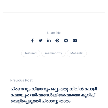
Share this:
featured
mammootty
Mohanlal
Previous Post
പ്രണവും ധ്യാനും ഒപ്പം ഒരു നിവിൻ പോളി
ഷോയും; വർഷങ്ങൾക്ക് ശേഷത്തെ കുറിച്ച്
വെളിപ്പെടുത്തി പ്രശസ്ത താരം