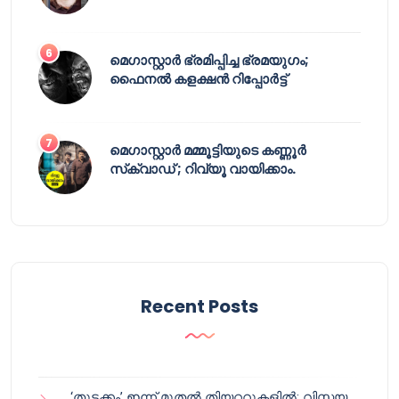
മെഗാസ്റ്റാർ ഭ്രമിപ്പിച്ച ഭ്രമയുഗം;
ഫൈനൽ കളക്ഷൻ റിപ്പോർട്ട്
മെഗാസ്റ്റാർ മമ്മൂട്ടിയുടെ കണ്ണൂർ
സ്‌ക്വാഡ് ; റിവ്യൂ വായിക്കാം.
Recent Posts
‘തുടക്കം’ ഇന്ന് മുതൽ തിയറ്ററുകളിൽ; വിസ്മയ