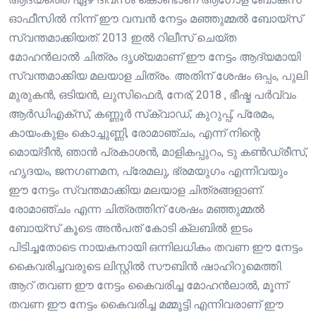
ഓഫീസിൽ നിന്ന് ഈ വമ്പൻ നേട്ടം മഞ്ഞുമ്മൽ ബോയ്സ്
സ്വന്തമാക്കിയത്. 2013 ഇൽ റിലീസ് ചെയ്‌ത
മോഹൻലാൽ ചിത്രം ദൃശ്യമാണ് ഈ നേട്ടം ആദ്യമായി
സ്വന്തമാക്കിയ മലയാള ചിത്രം. അതിന് ശേഷം ഒപ്പം, പുലി
മുരുകൻ, ഒടിയൻ, ലുസിഫെർ, നേര്, 2018 , ഭീഷ്മ പർവ്വം
ആർഡിഎക്സ്, കണ്ണൂർ സ്‌ക്വാഡ്, കുറുപ്പ്, പ്രേമം,
കായംകുളം കൊച്ചുണ്ണി, രോമാഞ്ചം, എന്ന് നിന്റെ
മൊയ്‌ദീൻ, ഞാൻ പ്രകാശൻ, മാളികപ്പുറം, ടു കൺഡ്രീസ്,
ഹൃദയം, ജനഗണമന, പ്രേമലു, ഭ്രമയുഗം എന്നിവയും
ഈ നേട്ടം സ്വന്തമാക്കിയ മലയാള ചിത്രങ്ങളാണ്.
രോമാഞ്ചം എന്ന ചിത്രത്തിന് ശേഷം മഞ്ഞുമ്മൽ
ബോയ്സ് കൂടെ അൻപത് കോടി ക്ലബിൽ ഇടം
പിടിച്ചതോടെ നായകനായി ഒന്നിലധികം തവണ ഈ നേട്ടം
കൈവരിച്ചവരുടെ ലിസ്റ്റിൽ സൗബിൻ ഷാഹിറുമെത്തി.
ആറ് തവണ ഈ നേട്ടം കൈവരിച്ച മോഹൻലാൽ, മൂന്ന്
തവണ ഈ നേട്ടം കൈവരിച്ച മമ്മൂട്ടി എന്നിവരാണ് ഈ