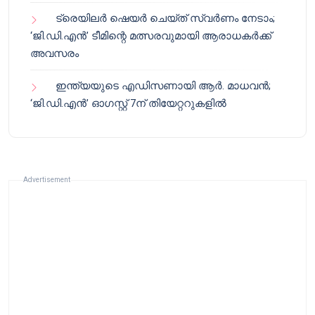
ട്രെയിലർ ഷെയർ ചെയ്‌ത് സ്വർണം നേടാം;
‘ജി.ഡി.എൻ’ ടീമിന്റെ മത്സരവുമായി ആരാധകർക്ക്
അവസരം
ഇന്ത്യയുടെ എഡിസണായി ആർ. മാധവൻ;
‘ജി.ഡി.എൻ’ ഓഗസ്റ്റ് 7ന് തിയേറ്ററുകളിൽ
Advertisement