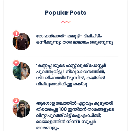
Popular Posts
മോഹൻലാൽ- മമ്മൂട്ടി- ദിലീപ് ടീം
ഒന്നിക്കുന്നു; താര മാമാങ്കം ഒരുങ്ങുന്നു
‘കണ്ണപ്പ’യുടെ ഫസ്റ്റ് ലുക്ക് പോസ്റ്റർ
പുറത്തുവിട്ടു ! നിഗൂഢ വനത്തിൽ,
ശിവലിംഗത്തിന് മുന്നിൽ, കയ്യിൽ
വില്ലുമായി വിഷ്ണു മഞ്ചു
ആഗോള തലത്തിൽ ഏറ്റവും കൂടുതൽ
തിരയപ്പെട്ട 100 ഇന്ത്യൻ താരങ്ങളുടെ
ലിസ്റ്റ് പുറത്ത് വിട്ട് ഐഎംഡിബി;
മലയാളത്തിൽ നിന്ന് 5 സൂപ്പർ
താരങ്ങളും