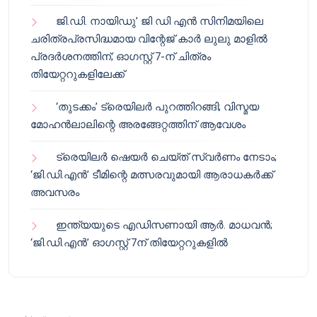
ജി.ഡി. നായിഡു’ ജി ഡി എൻ സിനിമയിലെ
ചരിത്രപ്രസിദ്ധമായ വിന്റേജ് കാർ ലുലു മാളിൽ
പ്രദർശനത്തിന്; ഓഗസ്റ്റ് 7-ന് ചിത്രം
തിയേറ്ററുകളിലേക്ക്
‘തുടക്കം’ ട്രെയിലർ പുറത്തിറങ്ങി; വിസ്മയ
മോഹൻലാലിന്റെ അരങ്ങേറ്റത്തിന് ആവേശം
ട്രെയിലർ ഷെയർ ചെയ്‌ത് സ്വർണം നേടാം;
‘ജി.ഡി.എൻ’ ടീമിന്റെ മത്സരവുമായി ആരാധകർക്ക്
അവസരം
ഇന്ത്യയുടെ എഡിസണായി ആർ. മാധവൻ;
‘ജി.ഡി.എൻ’ ഓഗസ്റ്റ് 7ന് തിയേറ്ററുകളിൽ