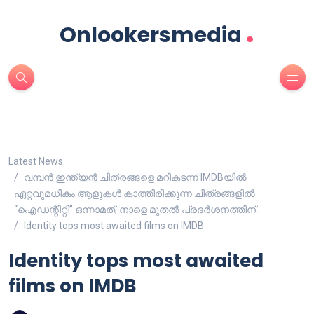
.
Onlookersmedia
Latest News
വമ്പൻ ഇന്ത്യൻ ചിത്രങ്ങളെ മറികടന്ന് IMDBയിൽ
ഏറ്റവുമധികം ആളുകൾ കാത്തിരിക്കുന്ന ചിത്രങ്ങളിൽ
“ഐഡന്റിറ്റി” ഒന്നാമത്; നാളെ മുതൽ പ്രദർശനത്തിന്..
Identity tops most awaited films on IMDB
Identity tops most awaited
films on IMDB