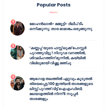
Popular Posts
മോഹൻലാൽ- മമ്മൂട്ടി- ദിലീപ് ടീം
ഒന്നിക്കുന്നു; താര മാമാങ്കം ഒരുങ്ങുന്നു
‘കണ്ണപ്പ’യുടെ ഫസ്റ്റ് ലുക്ക് പോസ്റ്റർ
പുറത്തുവിട്ടു ! നിഗൂഢ വനത്തിൽ,
ശിവലിംഗത്തിന് മുന്നിൽ, കയ്യിൽ
വില്ലുമായി വിഷ്ണു മഞ്ചു
ആഗോള തലത്തിൽ ഏറ്റവും കൂടുതൽ
തിരയപ്പെട്ട 100 ഇന്ത്യൻ താരങ്ങളുടെ
ലിസ്റ്റ് പുറത്ത് വിട്ട് ഐഎംഡിബി;
മലയാളത്തിൽ നിന്ന് 5 സൂപ്പർ
താരങ്ങളും