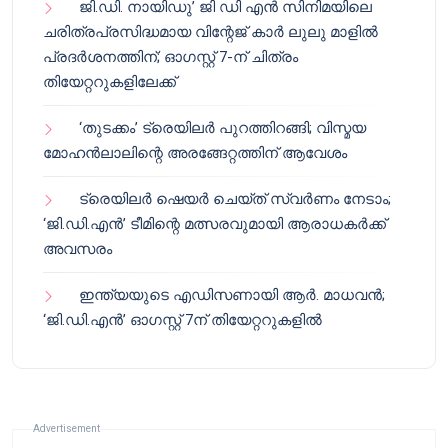
ജി.ഡി. നായിഡു’ ജി ഡി എൻ സിനിമയിലെ
ചരിത്രപ്രസിദ്ധമായ വിന്റേജ് കാർ ലുലു മാളിൽ
പ്രദർശനത്തിന്; ഓഗസ്റ്റ് 7-ന് ചിത്രം
തിയേറ്ററുകളിലേക്ക്
‘തുടക്കം’ ട്രെയിലർ പുറത്തിറങ്ങി; വിസ്മയ
മോഹൻലാലിന്റെ അരങ്ങേറ്റത്തിന് ആവേശം
ട്രെയിലർ ഷെയർ ചെയ്‌ത് സ്വർണം നേടാം;
‘ജി.ഡി.എൻ’ ടീമിന്റെ മത്സരവുമായി ആരാധകർക്ക്
അവസരം
ഇന്ത്യയുടെ എഡിസണായി ആർ. മാധവൻ;
‘ജി.ഡി.എൻ’ ഓഗസ്റ്റ് 7ന് തിയേറ്ററുകളിൽ
Advertisement