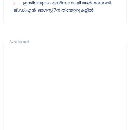
ഇന്ത്യയുടെ എഡിസണായി ആർ. മാധവൻ;
‘ജി.ഡി.എൻ’ ഓഗസ്റ്റ് 7ന് തിയേറ്ററുകളിൽ
Advertisement