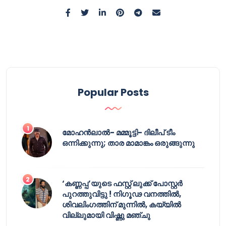
Popular Posts
മോഹൻലാൽ- മമ്മൂട്ടി- ദിലീപ് ടീം
ഒന്നിക്കുന്നു; താര മാമാങ്കം ഒരുങ്ങുന്നു
‘കണ്ണപ്പ’യുടെ ഫസ്റ്റ് ലുക്ക് പോസ്റ്റർ
പുറത്തുവിട്ടു ! നിഗൂഢ വനത്തിൽ,
ശിവലിംഗത്തിന് മുന്നിൽ, കയ്യിൽ
വില്ലുമായി വിഷ്ണു മഞ്ചു