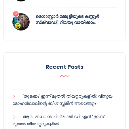
മെഗാസ്റ്റാർ മമ്മൂട്ടിയുടെ കണ്ണൂർ
സ്‌ക്വാഡ് ; റിവ്യൂ വായിക്കാം.
Recent Posts
‘തുടക്കം’ ഇന്ന് മുതൽ തിയറ്ററുകളിൽ; വിസ്മയ
മോഹൻലാലിന്റെ ബിഗ് സ്ക്രീൻ അരങ്ങേറ്റം
ആർ. മാധവൻ ചിത്രം ‘ജി ഡി എൻ ‘ ഇന്ന്
മുതൽ തിയേറ്ററുകളിൽ