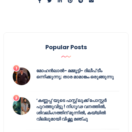
Popular Posts
മോഹൻലാൽ- മമ്മൂട്ടി- ദിലീപ് ടീം
ഒന്നിക്കുന്നു; താര മാമാങ്കം ഒരുങ്ങുന്നു
‘കണ്ണപ്പ’യുടെ ഫസ്റ്റ് ലുക്ക് പോസ്റ്റർ
പുറത്തുവിട്ടു ! നിഗൂഢ വനത്തിൽ,
ശിവലിംഗത്തിന് മുന്നിൽ, കയ്യിൽ
വില്ലുമായി വിഷ്ണു മഞ്ചു