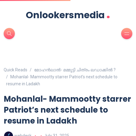
.
Onlookersmedia
Quick Reads
മോഹൻലാൽ- മമ്മൂട്ടി ചിത്രം ലഡാക്കിൽ ?
Mohanlal- Mammootty starrer Patriot’s next schedule to
resume in Ladakh
Mohanlal- Mammootty starrer
Patriot’s next schedule to
resume in Ladakh
webdesk
July 31, 2025