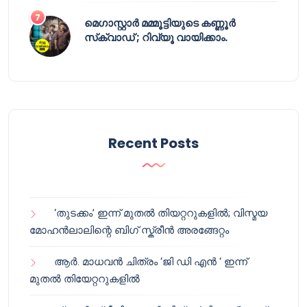
മെഗാസ്റ്റാർ മമ്മൂട്ടിയുടെ കണ്ണൂർ
സ്‌ക്വാഡ് ; റിവ്യൂ വായിക്കാം.
Recent Posts
‘തുടക്കം’ ഇന്ന് മുതൽ തിയറ്ററുകളിൽ; വിസ്മയ
മോഹൻലാലിന്റെ ബിഗ് സ്ക്രീൻ അരങ്ങേറ്റം
ആർ. മാധവൻ ചിത്രം ‘ജി ഡി എൻ ‘ ഇന്ന്
മുതൽ തിയേറ്ററുകളിൽ