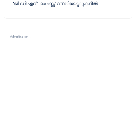
‘ജി.ഡി.എൻ’ ഓഗസ്റ്റ് 7ന് തിയേറ്ററുകളിൽ
Advertisement