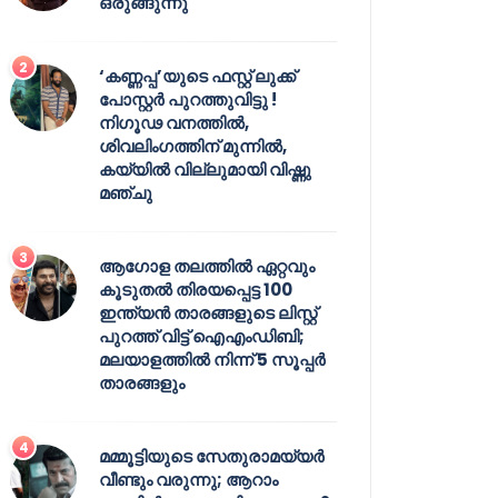
ഒരുങ്ങുന്നു
‘കണ്ണപ്പ’യുടെ ഫസ്റ്റ് ലുക്ക്
പോസ്റ്റർ പുറത്തുവിട്ടു !
നിഗൂഢ വനത്തിൽ,
ശിവലിംഗത്തിന് മുന്നിൽ,
കയ്യിൽ വില്ലുമായി വിഷ്ണു
മഞ്ചു
ആഗോള തലത്തിൽ ഏറ്റവും
കൂടുതൽ തിരയപ്പെട്ട 100
ഇന്ത്യൻ താരങ്ങളുടെ ലിസ്റ്റ്
പുറത്ത് വിട്ട് ഐഎംഡിബി;
മലയാളത്തിൽ നിന്ന് 5 സൂപ്പർ
താരങ്ങളും
മമ്മൂട്ടിയുടെ സേതുരാമയ്യർ
വീണ്ടും വരുന്നു; ആറാം