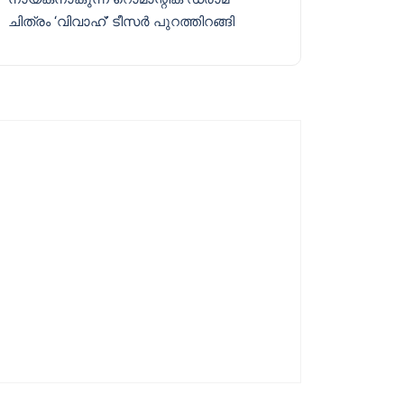
ചിത്രം ‘വിവാഹ്’ ടീസർ പുറത്തിറങ്ങി