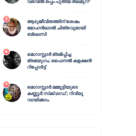
വരവിൽ ഒപ്പം പുതിയ തലമുറ?
ആടുജീവിതത്തിന് ശേഷം
മോഹൻലാൽ ചിത്രവുമായി
ബ്ലെസി
മെഗാസ്റ്റാർ ഭ്രമിപ്പിച്ച
ഭ്രമയുഗം; ഫൈനൽ കളക്ഷൻ
റിപ്പോർട്ട്
മെഗാസ്റ്റാർ മമ്മൂട്ടിയുടെ
കണ്ണൂർ സ്‌ക്വാഡ് ; റിവ്യൂ
വായിക്കാം.