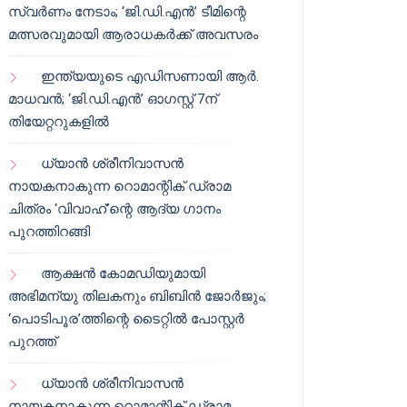
സ്വർണം നേടാം; ‘ജി.ഡി.എൻ’ ടീമിന്റെ
മത്സരവുമായി ആരാധകർക്ക് അവസരം
ഇന്ത്യയുടെ എഡിസണായി ആർ.
മാധവൻ; ‘ജി.ഡി.എൻ’ ഓഗസ്റ്റ് 7ന്
തിയേറ്ററുകളിൽ
ധ്യാൻ ശ്രീനിവാസൻ
നായകനാകുന്ന റൊമാന്റിക് ഡ്രാമ
ചിത്രം ‘വിവാഹ്’ന്റെ ആദ്യ ഗാനം
പുറത്തിറങ്ങി
ആക്ഷൻ കോമഡിയുമായി
അഭിമന്യു തിലകനും ബിബിൻ ജോർജും;
‘പൊടിപൂര’ത്തിന്റെ ടൈറ്റിൽ പോസ്റ്റർ
പുറത്ത്
ധ്യാൻ ശ്രീനിവാസൻ
നായകനാകുന്ന റൊമാന്റിക് ഡ്രാമ